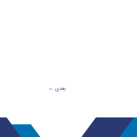
بعدی
←