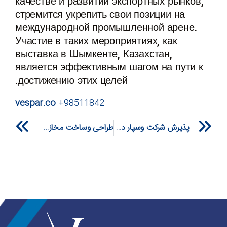
качестве и развитии экспортных рынков,
стремится укрепить свои позиции на
международной промышленной арене.
Участие в таких мероприятиях, как
выставка в Шымкенте, Казахстан,
является эффективным шагом на пути к
достижению этих целей.
vespar.co
+98511842
xt
Prev
پذیرش شرکت وسپار در پارک علم و فناوری
طراحی وساخت مخازن ایزوتانک-Dot.1