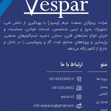
شرکت پرتوگران صنعت خیام (وسپار) با بهره‌گیری از دانش فنی،
تجهیزات به‌روز و تیمی متخصص، خدمات طراحی، محاسبات و
اجرای انواع سازه‌های فلزی، مخازن ذخیره، استراکچرهای صنعتی،
پل‌سازی و پروژه‌های صنایع نفت، گاز و پتروشیمی را در داخل و
خارج از کشور ارائه می‌دهد.
منو
ارتباط با ما
پروژه ها
05143329902-5
وسپار
09153529652
کشتی
wpsk.s3
وسپار پل
info.vesparco@gmail.com
وسپار