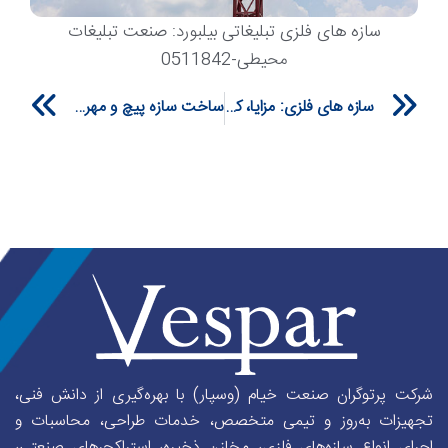
سازه های فلزی تبلیغاتی بیلبورد: صنعت تبلیغات
محیطی-0511842
xt
Prev
سازه های فلزی: مزایا، کاربردها و فناوریهای نوین در صنعت ساخت وساز-0511842
ساخت سازه پیچ و مهره شرکت فولاد خراسان-1397
شرکت پرتوگران صنعت خیام (وسپار) با بهره‌گیری از دانش فنی،
تجهیزات به‌روز و تیمی متخصص، خدمات طراحی، محاسبات و
اجرای انواع سازه‌های فلزی، مخازن ذخیره، استراکچرهای صنعتی،