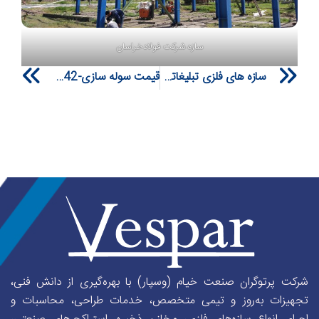
سازه شرکت فولادخراسان
xt
Prev
سازه های فلزی تبلیغاتی بیلبورد
قیمت سوله سازی-0511842- بهترین قیمت بازار در سال 1404
شرکت پرتوگران صنعت خیام (وسپار) با بهره‌گیری از دانش فنی،
تجهیزات به‌روز و تیمی متخصص، خدمات طراحی، محاسبات و