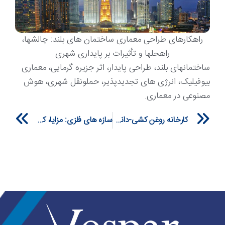
راهکارهای طراحی معماری ساختمان های بلند: چالشها،
راهحلها و تأثیرات بر پایداری شهری
ساختمانهای بلند، طراحی پایدار، اثر جزیره گرمایی، معماری
بیوفیلیک، انرژی های تجدیدپذیر، حملونقل شهری، هوش
مصنوعی در معماری.
xt
Prev
کارخانه روغن کشی-دانه طلایی داریوش
سازه های فلزی: مزایا، کاربردها و فناوریهای نوین در صنعت ساخت وساز-0511842