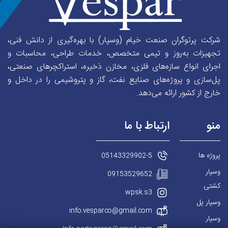
شرکت پرتوگران صنعت خیام (وسپار) با بهره‌گیری از دانش فنی،
تجهیزات به‌روز و تیمی متخصص، خدمات طراحی، محاسبات و
اجرای انواع سازه‌های فلزی، مخازن ذخیره، استراکچرهای صنعتی،
پل‌سازی و پروژه‌های صنایع نفت، گاز و پتروشیمی را در داخل و
خارج از کشور ارائه می‌دهد.
منو
ارتباط با ما
پروژه ها
05143329902-5
وسپار
09153529652
کشتی
wpsk.s3
وسپار پل
info.vesparco@gmail.com
وسپار