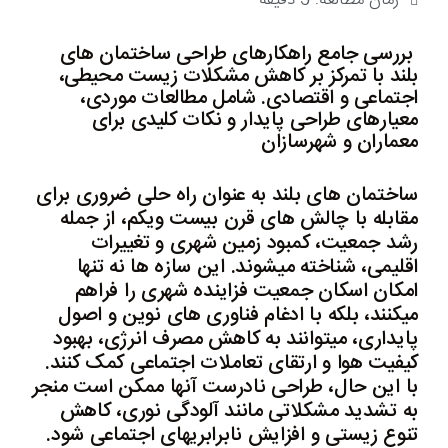
زمان مطالعه:
5
دقیقه
بررسی جامع راهکارهای طراحی ساختمان های
بلند با تمرکز بر کاهش مشکلات زیست محیطی،
اجتماعی و اقتصادی. شامل مطالعات موردی،
معیارهای طراحی پایدار و نکات کلیدی برای
معماران و شهرسازان
ساختمان های بلند به عنوان راه حلی ضروری برای
مقابله با چالش های قرن بیست ویکم، از جمله
رشد جمعیت، کمبود زمین شهری و تغییرات
اقلیمی، شناخته میشوند. این سازه ها نه تنها
امکان اسکان جمعیت فزاینده شهری را فراهم
میکنند، بلکه با ادغام فناوری های نوین و اصول
پایداری، میتوانند به کاهش مصرف انرژی، بهبود
کیفیت هوا و ارتقای تعاملات اجتماعی کمک کنند.
با این حال، طراحی نادرست آنها ممکن است منجر
به تشدید مشکلاتی مانند آلودگی نوری، کاهش
تنوع زیستی و افزایش نابرابریهای اجتماعی شود.