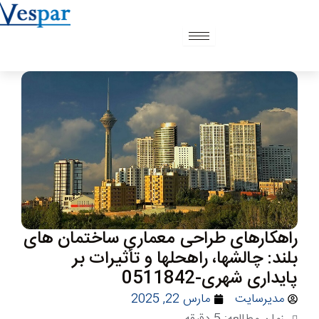
رش
ه
حتوا
راهکارهای طراحی معماری ساختمان های
بلند: چالشها، راهحلها و تأثیرات بر
پایداری شهری-0511842
مدیرسایت
مارس 22, 2025