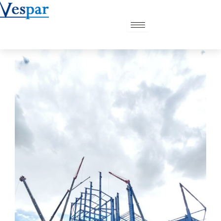
رش
ه
حتوا